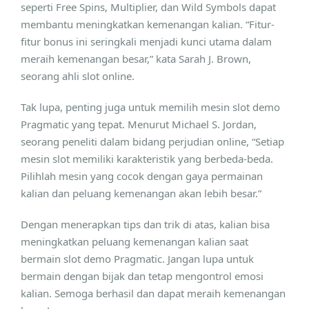
seperti Free Spins, Multiplier, dan Wild Symbols dapat
membantu meningkatkan kemenangan kalian. “Fitur-
fitur bonus ini seringkali menjadi kunci utama dalam
meraih kemenangan besar,” kata Sarah J. Brown,
seorang ahli slot online.
Tak lupa, penting juga untuk memilih mesin slot demo
Pragmatic yang tepat. Menurut Michael S. Jordan,
seorang peneliti dalam bidang perjudian online, “Setiap
mesin slot memiliki karakteristik yang berbeda-beda.
Pilihlah mesin yang cocok dengan gaya permainan
kalian dan peluang kemenangan akan lebih besar.”
Dengan menerapkan tips dan trik di atas, kalian bisa
meningkatkan peluang kemenangan kalian saat
bermain slot demo Pragmatic. Jangan lupa untuk
bermain dengan bijak dan tetap mengontrol emosi
kalian. Semoga berhasil dan dapat meraih kemenangan