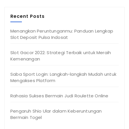
Recent Posts
Menangkan Peruntunganmu: Panduan Lengkap
Slot Deposit Pulsa Indosat
Slot Gacor 2022: Strategi Terbaik untuk Meraih
Kemenangan
Saba Sport Login: Langkah-langkah Mudah untuk
Mengakses Platform
Rahasia Sukses Bermain Judi Roulette Online
Pengaruh Shio Ular dalam Keberuntungan
Bermain Togel