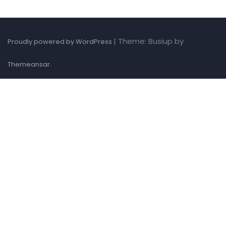
|
Theme: Busiup by
Proudly powered by WordPress
.
Themeansar