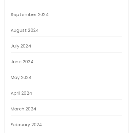
September 2024
August 2024
July 2024
June 2024
May 2024
April 2024
March 2024
February 2024