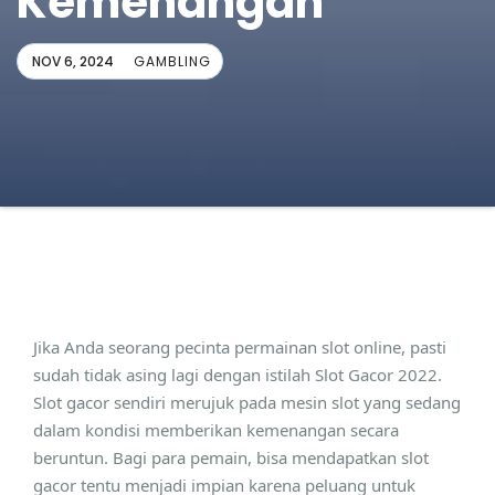
Kemenangan
NOV 6, 2024
GAMBLING
Jika Anda seorang pecinta permainan slot online, pasti
sudah tidak asing lagi dengan istilah Slot Gacor 2022.
Slot gacor sendiri merujuk pada mesin slot yang sedang
dalam kondisi memberikan kemenangan secara
beruntun. Bagi para pemain, bisa mendapatkan slot
gacor tentu menjadi impian karena peluang untuk