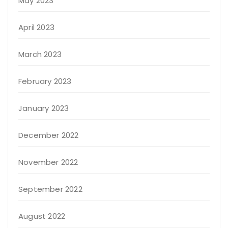
May 2023
April 2023
March 2023
February 2023
January 2023
December 2022
November 2022
September 2022
August 2022