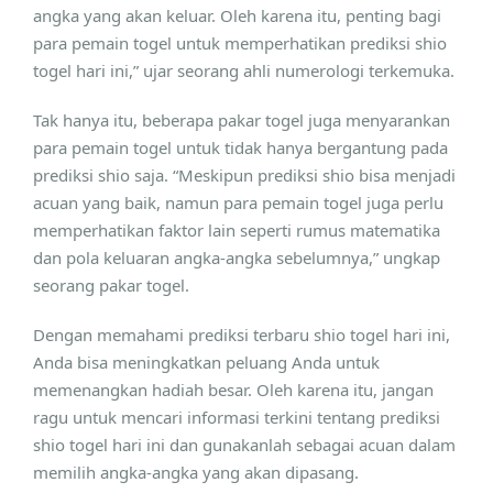
angka yang akan keluar. Oleh karena itu, penting bagi
para pemain togel untuk memperhatikan prediksi shio
togel hari ini,” ujar seorang ahli numerologi terkemuka.
Tak hanya itu, beberapa pakar togel juga menyarankan
para pemain togel untuk tidak hanya bergantung pada
prediksi shio saja. “Meskipun prediksi shio bisa menjadi
acuan yang baik, namun para pemain togel juga perlu
memperhatikan faktor lain seperti rumus matematika
dan pola keluaran angka-angka sebelumnya,” ungkap
seorang pakar togel.
Dengan memahami prediksi terbaru shio togel hari ini,
Anda bisa meningkatkan peluang Anda untuk
memenangkan hadiah besar. Oleh karena itu, jangan
ragu untuk mencari informasi terkini tentang prediksi
shio togel hari ini dan gunakanlah sebagai acuan dalam
memilih angka-angka yang akan dipasang.