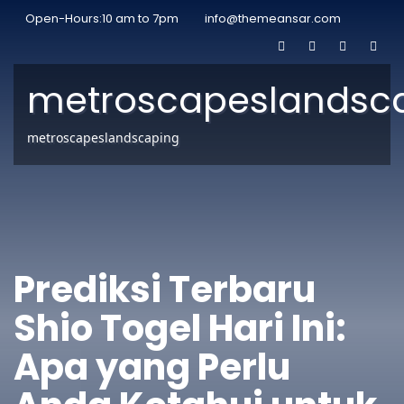
Open-Hours:10 am to 7pm
info@themeansar.com
metroscapeslandsc
metroscapeslandscaping
Prediksi Terbaru
Shio Togel Hari Ini:
Apa yang Perlu