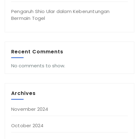
Pengaruh Shio Ular dalam Keberuntungan
Bermain Togel
Recent Comments
No comments to show.
Archives
November 2024
October 2024