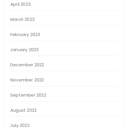
April 2023
March 2023
February 2023
January 2023
December 2022
November 2022
September 2022
August 2022
July 2022