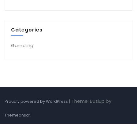
Categories
Gambling
|
Theme: Busiup by
Proudly powered by WordPress
.
Themeansar