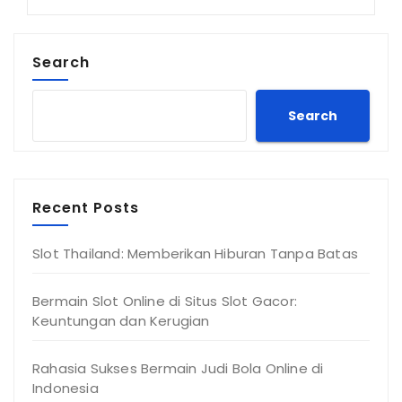
Search
Search
Recent Posts
Slot Thailand: Memberikan Hiburan Tanpa Batas
Bermain Slot Online di Situs Slot Gacor:
Keuntungan dan Kerugian
Rahasia Sukses Bermain Judi Bola Online di
Indonesia