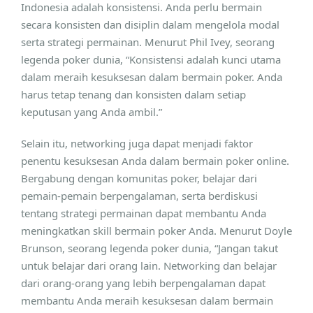
Indonesia adalah konsistensi. Anda perlu bermain
secara konsisten dan disiplin dalam mengelola modal
serta strategi permainan. Menurut Phil Ivey, seorang
legenda poker dunia, “Konsistensi adalah kunci utama
dalam meraih kesuksesan dalam bermain poker. Anda
harus tetap tenang dan konsisten dalam setiap
keputusan yang Anda ambil.”
Selain itu, networking juga dapat menjadi faktor
penentu kesuksesan Anda dalam bermain poker online.
Bergabung dengan komunitas poker, belajar dari
pemain-pemain berpengalaman, serta berdiskusi
tentang strategi permainan dapat membantu Anda
meningkatkan skill bermain poker Anda. Menurut Doyle
Brunson, seorang legenda poker dunia, “Jangan takut
untuk belajar dari orang lain. Networking dan belajar
dari orang-orang yang lebih berpengalaman dapat
membantu Anda meraih kesuksesan dalam bermain