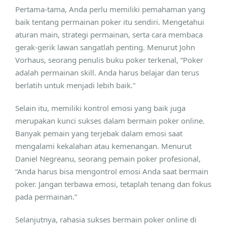
Pertama-tama, Anda perlu memiliki pemahaman yang
baik tentang permainan poker itu sendiri. Mengetahui
aturan main, strategi permainan, serta cara membaca
gerak-gerik lawan sangatlah penting. Menurut John
Vorhaus, seorang penulis buku poker terkenal, “Poker
adalah permainan skill. Anda harus belajar dan terus
berlatih untuk menjadi lebih baik.”
Selain itu, memiliki kontrol emosi yang baik juga
merupakan kunci sukses dalam bermain poker online.
Banyak pemain yang terjebak dalam emosi saat
mengalami kekalahan atau kemenangan. Menurut
Daniel Negreanu, seorang pemain poker profesional,
“Anda harus bisa mengontrol emosi Anda saat bermain
poker. Jangan terbawa emosi, tetaplah tenang dan fokus
pada permainan.”
Selanjutnya, rahasia sukses bermain poker online di