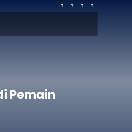
di Pemain