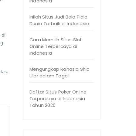
Indonesia
Inilah Situs Judi Bola Piala
Dunia Terbaik di Indonesia
 di
Cara Memilih Situs Slot
ng
Online Terpercaya di
Indonesia
Mengungkap Rahasia Shio
tas.
Ular dalam Togel
Daftar Situs Poker Online
Terpercaya di Indonesia
Tahun 2020