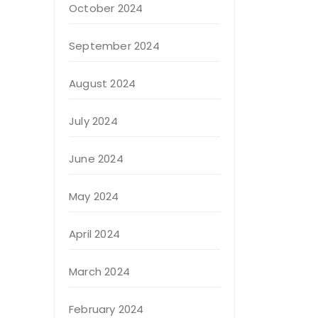
October 2024
September 2024
August 2024
July 2024
June 2024
May 2024
April 2024
March 2024
February 2024