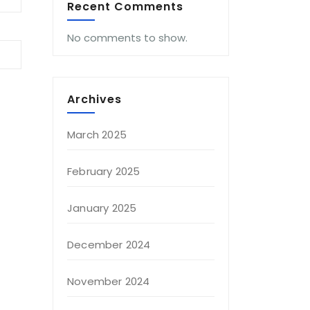
Recent Comments
No comments to show.
Archives
March 2025
February 2025
January 2025
December 2024
November 2024