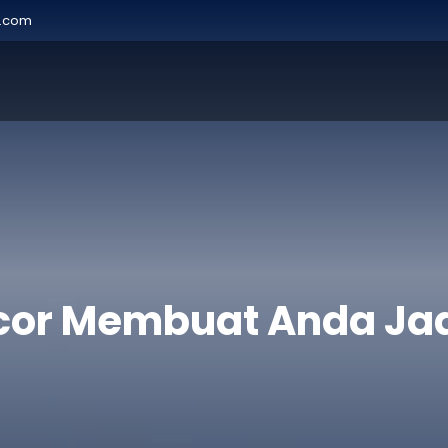
r.com
acor Membuat Anda Ja