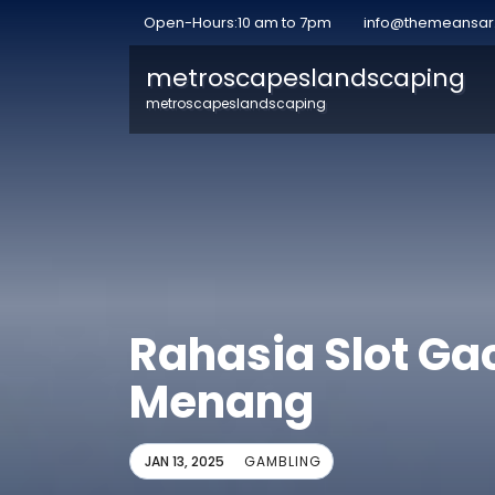
Open-Hours:10 am to 7pm
info@themeansa
metroscapeslandscaping
metroscapeslandscaping
Rahasia Slot G
Menang
JAN 13, 2025
GAMBLING