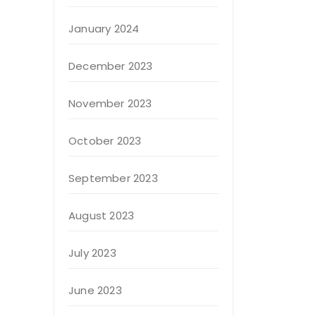
January 2024
December 2023
November 2023
October 2023
September 2023
August 2023
July 2023
June 2023