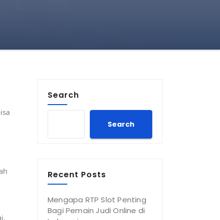
Search
isa
Search
lah
Recent Posts
Mengapa RTP Slot Penting
Bagi Pemain Judi Online di
i.