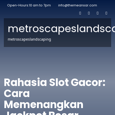
Open-Hours:10 am to 7pm
info@themeansar.com
metroscapeslandsc
metroscapeslandscaping
Rahasia Slot Gacor:
Cara
Memenangkan