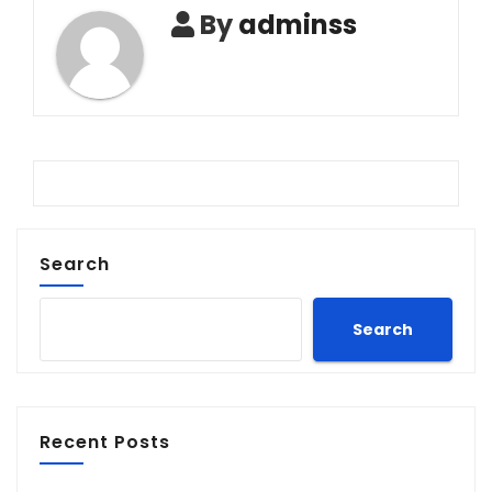
By
adminss
Search
Search
Recent Posts