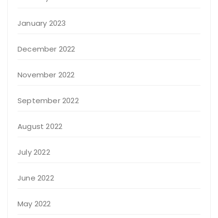
January 2023
December 2022
November 2022
September 2022
August 2022
July 2022
June 2022
May 2022