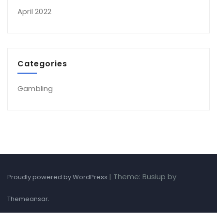
April 2022
Categories
Gambling
|
Theme: Busiup by
Proudly powered by WordPress
.
Themeansar