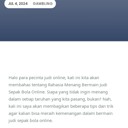
JUL 4, 2024
GAMBLING
Halo para pecinta judi online, kali ini kita akan
membahas tentang Rahasia Menang Bermain Judi
Sepak Bola Online. Siapa yang tidak ingin menang
dalam setiap taruhan yang kita pasang, bukan? Nah,
kali ini saya akan membagikan beberapa tips dan trik
agar kalian bisa meraih kemenangan dalam bermain
judi sepak bola online.