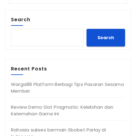
Search
Search
Recent Posts
Warga88 Platform Berbagi Tips Pasaran Sesama
Member
Review Demo Slot Pragmatic: Kelebihan dan
Kelemahan Game Ini
Rahasia sukses bermain Sbobet Parlay di