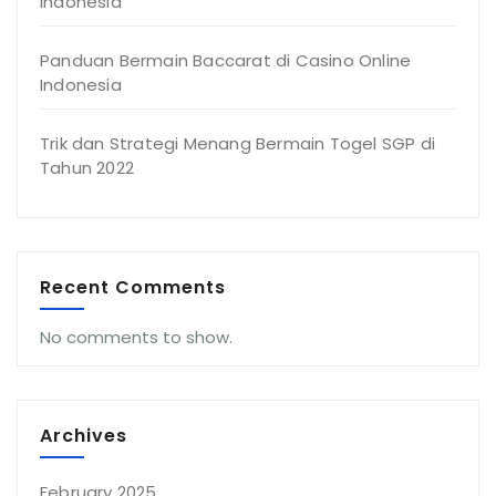
Indonesia
Panduan Bermain Baccarat di Casino Online
Indonesia
Trik dan Strategi Menang Bermain Togel SGP di
Tahun 2022
Recent Comments
No comments to show.
Archives
February 2025