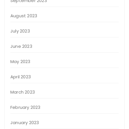
September 2023
August 2023
July 2023
June 2023
May 2023
April 2023
March 2023
February 2023
January 2023