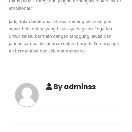
fokus pada strategi dan jangan terpengaruh oleh faktor
emosional.”
Jadi, itulah beberapa rahasia menang bermain judi
sepak bola online yang bisa saya bagikan. Ingatlah
untuk selalu bermain dengan tanggung jawab dan
jangan sampai kecanduan dalam berjudi. Semoga tips
ini bermanfaat dan selamat mencoba!
By
adminss