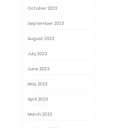
October 2023
September 2023
August 2023
July 2023
June 2023
May 2023
April 2023
March 2023