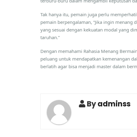
terburu-buru dalam mengambil keputusan dan 
Tak hanya itu, pemain juga perlu memperhat
pemain berpengalaman, “Jika ingin menang 
yang sesuai dengan kekuatan modal yang dimi
taruhan.”
Dengan memahami Rahasia Menang Bermain D
peluang untuk mendapatkan kemenangan dala
berlatih agar bisa menjadi master dalam ber
By
adminss