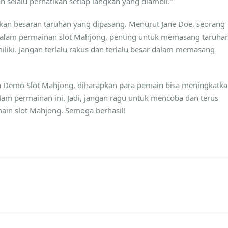
selalu perhatikan setiap langkah yang diambil.”
ikan besaran taruhan yang dipasang. Menurut Jane Doe, seorang
dalam permainan slot Mahjong, penting untuk memasang taruha
liki. Jangan terlalu rakus dan terlalu besar dalam memasang
emo Slot Mahjong, diharapkan para pemain bisa meningkatk
m permainan ini. Jadi, jangan ragu untuk mencoba dan terus
main slot Mahjong. Semoga berhasil!