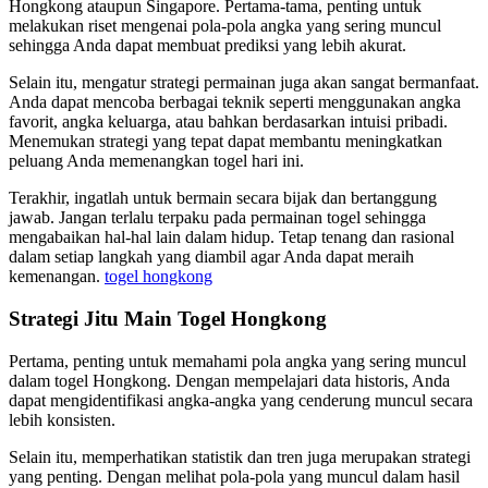
Hongkong ataupun Singapore. Pertama-tama, penting untuk
melakukan riset mengenai pola-pola angka yang sering muncul
sehingga Anda dapat membuat prediksi yang lebih akurat.
Selain itu, mengatur strategi permainan juga akan sangat bermanfaat.
Anda dapat mencoba berbagai teknik seperti menggunakan angka
favorit, angka keluarga, atau bahkan berdasarkan intuisi pribadi.
Menemukan strategi yang tepat dapat membantu meningkatkan
peluang Anda memenangkan togel hari ini.
Terakhir, ingatlah untuk bermain secara bijak dan bertanggung
jawab. Jangan terlalu terpaku pada permainan togel sehingga
mengabaikan hal-hal lain dalam hidup. Tetap tenang dan rasional
dalam setiap langkah yang diambil agar Anda dapat meraih
kemenangan.
togel hongkong
Strategi Jitu Main Togel Hongkong
Pertama, penting untuk memahami pola angka yang sering muncul
dalam togel Hongkong. Dengan mempelajari data historis, Anda
dapat mengidentifikasi angka-angka yang cenderung muncul secara
lebih konsisten.
Selain itu, memperhatikan statistik dan tren juga merupakan strategi
yang penting. Dengan melihat pola-pola yang muncul dalam hasil