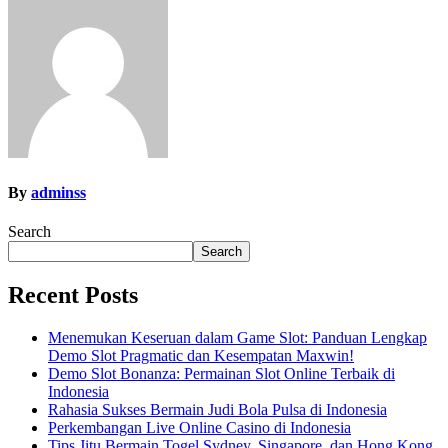
By
adminss
Search
Search
Recent Posts
Menemukan Keseruan dalam Game Slot: Panduan Lengkap
Demo Slot Pragmatic dan Kesempatan Maxwin!
Demo Slot Bonanza: Permainan Slot Online Terbaik di
Indonesia
Rahasia Sukses Bermain Judi Bola Pulsa di Indonesia
Perkembangan Live Online Casino di Indonesia
Tips Jitu Bermain Togel Sydney, Singapore, dan Hong Kong