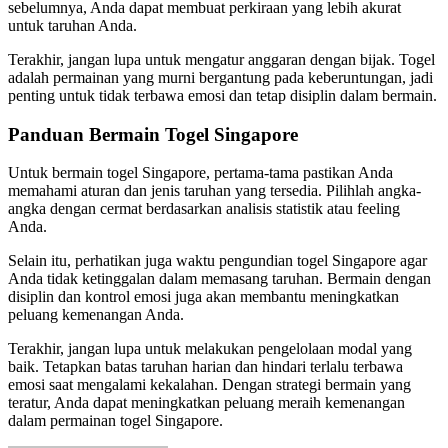
sebelumnya, Anda dapat membuat perkiraan yang lebih akurat
untuk taruhan Anda.
Terakhir, jangan lupa untuk mengatur anggaran dengan bijak. Togel
adalah permainan yang murni bergantung pada keberuntungan, jadi
penting untuk tidak terbawa emosi dan tetap disiplin dalam bermain.
Panduan Bermain Togel Singapore
Untuk bermain togel Singapore, pertama-tama pastikan Anda
memahami aturan dan jenis taruhan yang tersedia. Pilihlah angka-
angka dengan cermat berdasarkan analisis statistik atau feeling
Anda.
Selain itu, perhatikan juga waktu pengundian togel Singapore agar
Anda tidak ketinggalan dalam memasang taruhan. Bermain dengan
disiplin dan kontrol emosi juga akan membantu meningkatkan
peluang kemenangan Anda.
Terakhir, jangan lupa untuk melakukan pengelolaan modal yang
baik. Tetapkan batas taruhan harian dan hindari terlalu terbawa
emosi saat mengalami kekalahan. Dengan strategi bermain yang
teratur, Anda dapat meningkatkan peluang meraih kemenangan
dalam permainan togel Singapore.