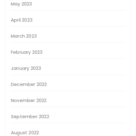
May 2023
April 2023
March 2023
February 2023
January 2023
December 2022
November 2022
September 2022
August 2022