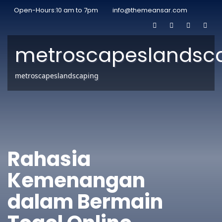
Open-Hours:10 am to 7pm
info@themeansar.com
metroscapeslandsc
metroscapeslandscaping
Rahasia
Kemenangan
dalam Bermain