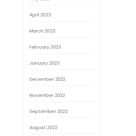
April 2023
March 2023
February 2023
January 2023
December 2022
November 2022
September 2022
August 2022