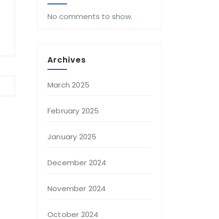
No comments to show.
Archives
March 2025
February 2025
January 2025
December 2024
November 2024
October 2024