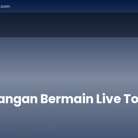
r.com
ngan Bermain Live To