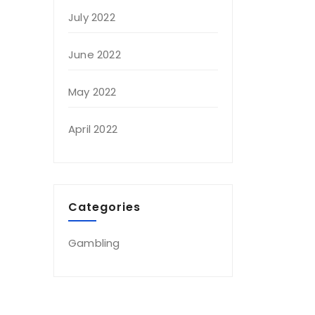
July 2022
June 2022
May 2022
April 2022
Categories
Gambling