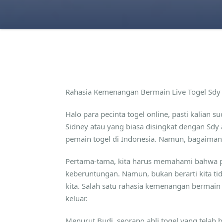
Rahasia Kemenangan Bermain Live Togel Sdy
Halo para pecinta togel online, pasti kalian 
Sidney atau yang biasa disingkat dengan Sdy 
pemain togel di Indonesia. Namun, bagaiman
Pertama-tama, kita harus memahami bahwa 
keberuntungan. Namun, bukan berarti kita t
kita. Salah satu rahasia kemenangan bermai
keluar.
Menurut Budi, seorang ahli togel yang telah