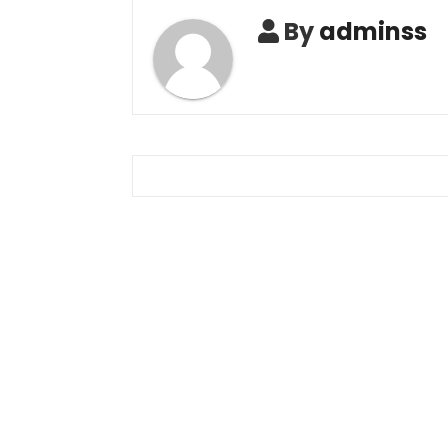
By
adminss