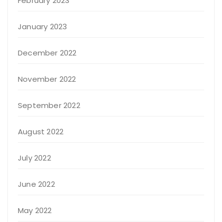
February 2023
January 2023
December 2022
November 2022
September 2022
August 2022
July 2022
June 2022
May 2022