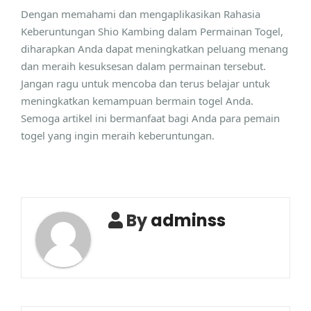
Dengan memahami dan mengaplikasikan Rahasia
Keberuntungan Shio Kambing dalam Permainan Togel,
diharapkan Anda dapat meningkatkan peluang menang
dan meraih kesuksesan dalam permainan tersebut.
Jangan ragu untuk mencoba dan terus belajar untuk
meningkatkan kemampuan bermain togel Anda.
Semoga artikel ini bermanfaat bagi Anda para pemain
togel yang ingin meraih keberuntungan.
By
adminss