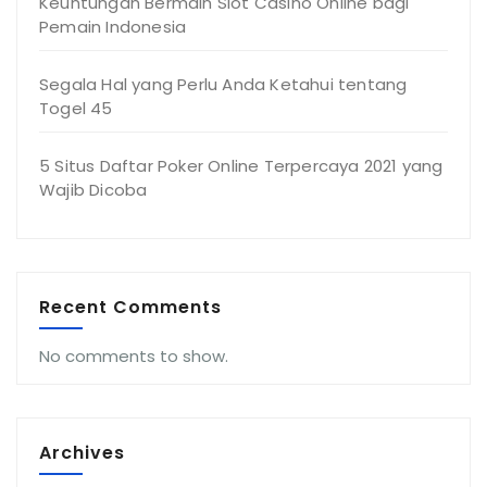
Keuntungan Bermain Slot Casino Online bagi
Pemain Indonesia
Segala Hal yang Perlu Anda Ketahui tentang
Togel 45
5 Situs Daftar Poker Online Terpercaya 2021 yang
Wajib Dicoba
Recent Comments
No comments to show.
Archives