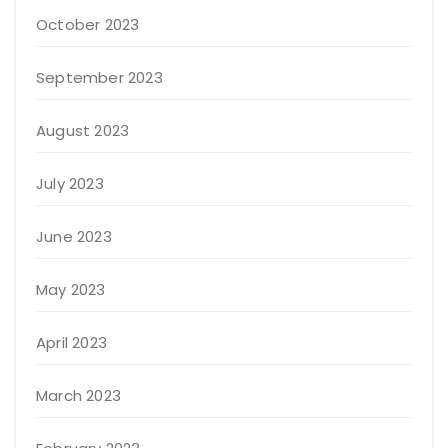
October 2023
September 2023
August 2023
July 2023
June 2023
May 2023
April 2023
March 2023