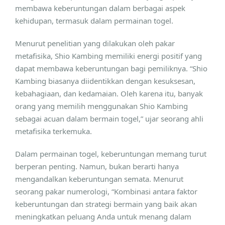
membawa keberuntungan dalam berbagai aspek
kehidupan, termasuk dalam permainan togel.
Menurut penelitian yang dilakukan oleh pakar
metafisika, Shio Kambing memiliki energi positif yang
dapat membawa keberuntungan bagi pemiliknya. “Shio
Kambing biasanya diidentikkan dengan kesuksesan,
kebahagiaan, dan kedamaian. Oleh karena itu, banyak
orang yang memilih menggunakan Shio Kambing
sebagai acuan dalam bermain togel,” ujar seorang ahli
metafisika terkemuka.
Dalam permainan togel, keberuntungan memang turut
berperan penting. Namun, bukan berarti hanya
mengandalkan keberuntungan semata. Menurut
seorang pakar numerologi, “Kombinasi antara faktor
keberuntungan dan strategi bermain yang baik akan
meningkatkan peluang Anda untuk menang dalam