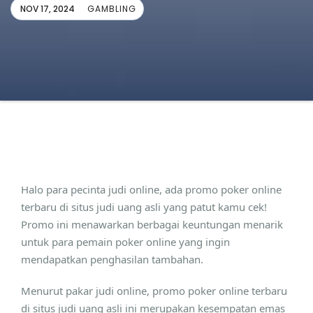
NOV 17, 2024
GAMBLING
Halo para pecinta judi online, ada promo poker online
terbaru di situs judi uang asli yang patut kamu cek!
Promo ini menawarkan berbagai keuntungan menarik
untuk para pemain poker online yang ingin
mendapatkan penghasilan tambahan.
Menurut pakar judi online, promo poker online terbaru
di situs judi uang asli ini merupakan kesempatan emas