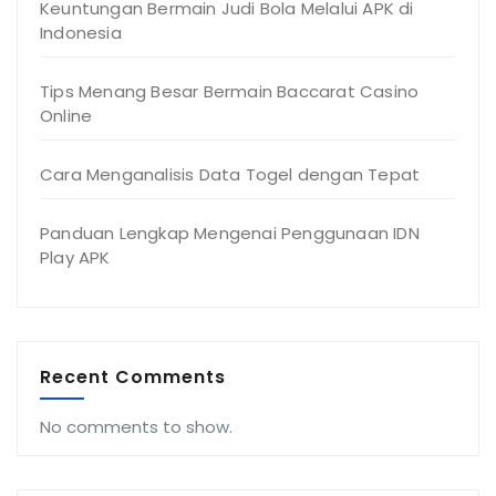
Keuntungan Bermain Judi Bola Melalui APK di
Indonesia
Tips Menang Besar Bermain Baccarat Casino
Online
Cara Menganalisis Data Togel dengan Tepat
Panduan Lengkap Mengenai Penggunaan IDN
Play APK
Recent Comments
No comments to show.