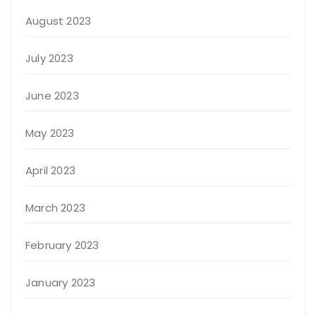
August 2023
July 2023
June 2023
May 2023
April 2023
March 2023
February 2023
January 2023