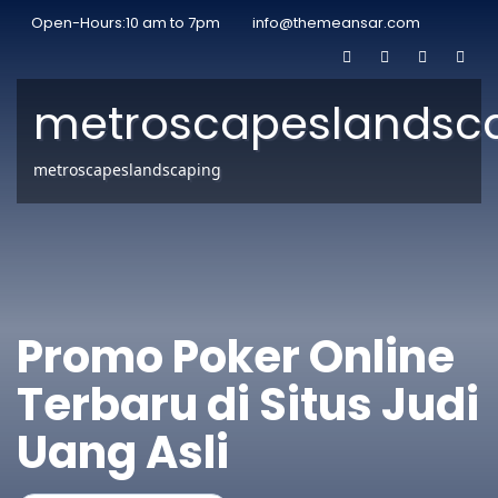
Open-Hours:10 am to 7pm
info@themeansar.com
metroscapeslandsc
metroscapeslandscaping
Promo Poker Online
Terbaru di Situs Judi
Uang Asli