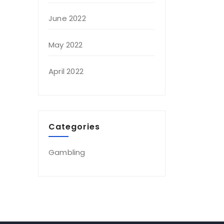
June 2022
May 2022
April 2022
Categories
Gambling