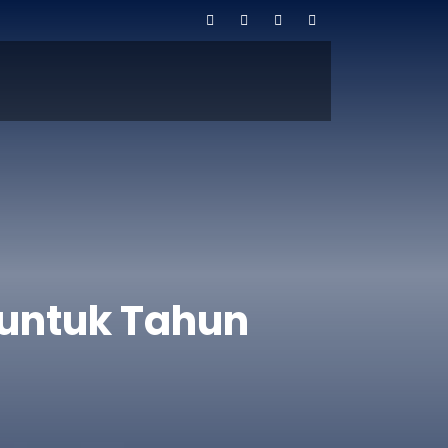
 untuk Tahun