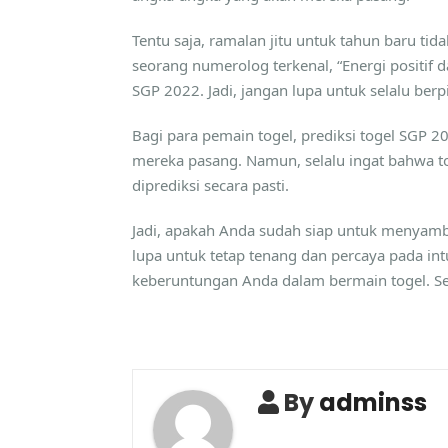
Tentu saja, ramalan jitu untuk tahun baru tid
seorang numerolog terkenal, “Energi positif d
SGP 2022. Jadi, jangan lupa untuk selalu berp
Bagi para pemain togel, prediksi togel SGP
mereka pasang. Namun, selalu ingat bahwa to
diprediksi secara pasti.
Jadi, apakah Anda sudah siap untuk menyamb
lupa untuk tetap tenang dan percaya pada in
keberuntungan Anda dalam bermain togel. Se
By
adminss