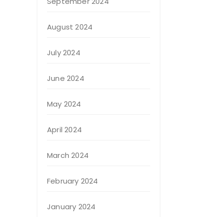
September 2024
August 2024
July 2024
June 2024
May 2024
April 2024
March 2024
February 2024
January 2024