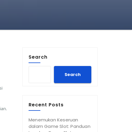
Search
Search
si
Recent Posts
ian.
Menemukan Keseruan
dalam Game Slot: Panduan