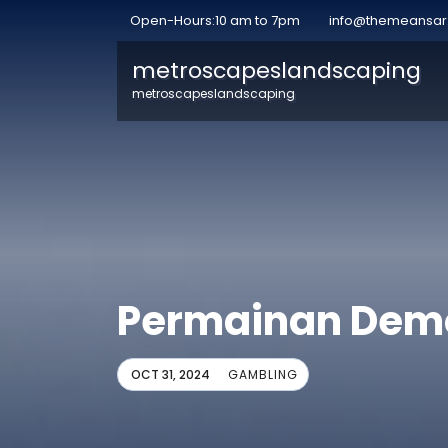
Open-Hours:10 am to 7pm
info@themeansa
metroscapeslandscaping
metroscapeslandscaping
Permainan Demo 
OCT 31, 2024
GAMBLING