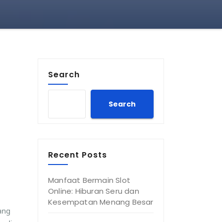
Search
G
Search
Recent Posts
Manfaat Bermain Slot
Online: Hiburan Seru dan
Kesempatan Menang Besar
ang