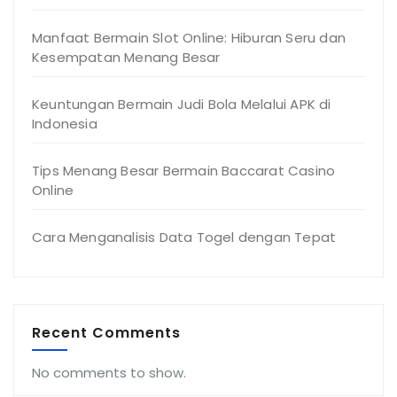
Manfaat Bermain Slot Online: Hiburan Seru dan
Kesempatan Menang Besar
Keuntungan Bermain Judi Bola Melalui APK di
Indonesia
Tips Menang Besar Bermain Baccarat Casino
Online
Cara Menganalisis Data Togel dengan Tepat
Recent Comments
No comments to show.