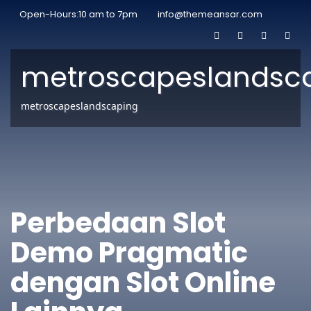
Open-Hours:10 am to 7pm
info@themeansar.com
metroscapeslandsc
metroscapeslandscaping
Perbedaan Slot
Demo Pragmatic
dengan Slot Online