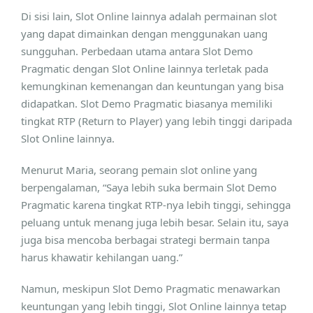
Di sisi lain, Slot Online lainnya adalah permainan slot
yang dapat dimainkan dengan menggunakan uang
sungguhan. Perbedaan utama antara Slot Demo
Pragmatic dengan Slot Online lainnya terletak pada
kemungkinan kemenangan dan keuntungan yang bisa
didapatkan. Slot Demo Pragmatic biasanya memiliki
tingkat RTP (Return to Player) yang lebih tinggi daripada
Slot Online lainnya.
Menurut Maria, seorang pemain slot online yang
berpengalaman, “Saya lebih suka bermain Slot Demo
Pragmatic karena tingkat RTP-nya lebih tinggi, sehingga
peluang untuk menang juga lebih besar. Selain itu, saya
juga bisa mencoba berbagai strategi bermain tanpa
harus khawatir kehilangan uang.”
Namun, meskipun Slot Demo Pragmatic menawarkan
keuntungan yang lebih tinggi, Slot Online lainnya tetap