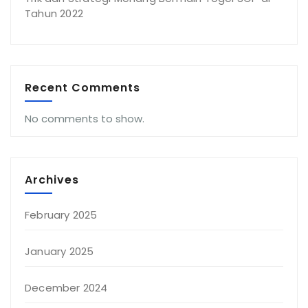
Tahun 2022
Recent Comments
No comments to show.
Archives
February 2025
January 2025
December 2024