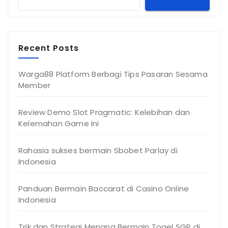
Recent Posts
Warga88 Platform Berbagi Tips Pasaran Sesama
Member
Review Demo Slot Pragmatic: Kelebihan dan
Kelemahan Game Ini
Rahasia sukses bermain Sbobet Parlay di
Indonesia
Panduan Bermain Baccarat di Casino Online
Indonesia
Trik dan Strategi Menang Bermain Togel SGP di