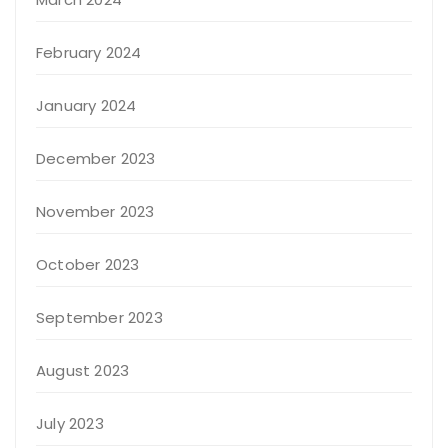
February 2024
January 2024
December 2023
November 2023
October 2023
September 2023
August 2023
July 2023