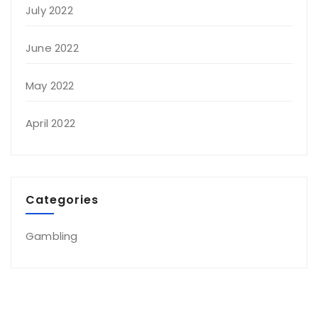
July 2022
June 2022
May 2022
April 2022
Categories
Gambling