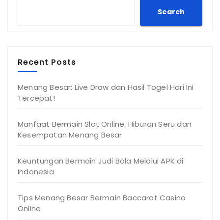
Search
Recent Posts
Menang Besar: Live Draw dan Hasil Togel Hari Ini
Tercepat!
Manfaat Bermain Slot Online: Hiburan Seru dan
Kesempatan Menang Besar
Keuntungan Bermain Judi Bola Melalui APK di
Indonesia
Tips Menang Besar Bermain Baccarat Casino
Online