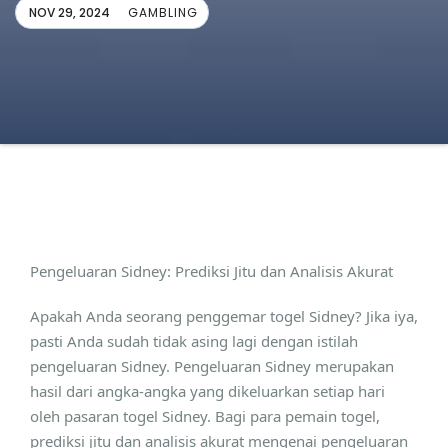
NOV 29, 2024
GAMBLING
Pengeluaran Sidney: Prediksi Jitu dan Analisis Akurat
Apakah Anda seorang penggemar togel Sidney? Jika iya,
pasti Anda sudah tidak asing lagi dengan istilah
pengeluaran Sidney. Pengeluaran Sidney merupakan
hasil dari angka-angka yang dikeluarkan setiap hari
oleh pasaran togel Sidney. Bagi para pemain togel,
prediksi jitu dan analisis akurat mengenai pengeluaran