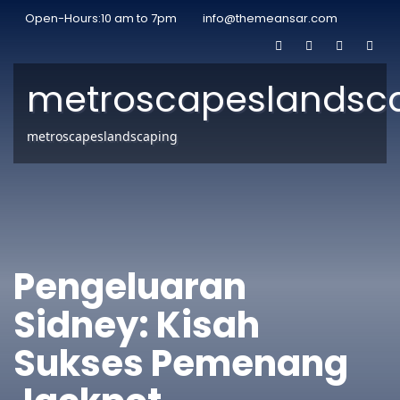
Open-Hours:10 am to 7pm
info@themeansar.com
metroscapeslandsc
metroscapeslandscaping
Pengeluaran
Sidney: Kisah
Sukses Pemenang