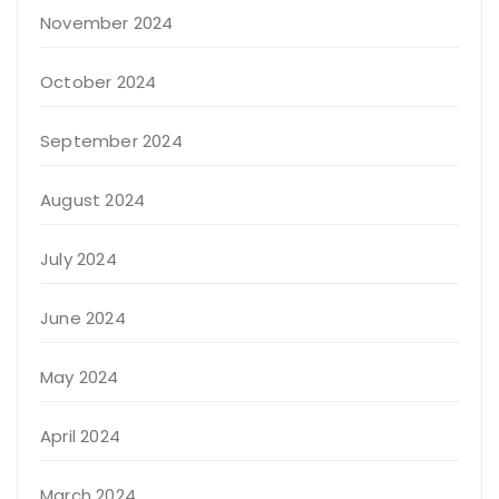
November 2024
October 2024
September 2024
August 2024
July 2024
June 2024
May 2024
April 2024
March 2024