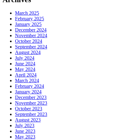
March 2025
February 2025
January 2025
December 2024
November 2024
October 2024
September 2024
August 2024
July 2024
June 2024
May 2024
April 2024
March 2024
February 2024
January 2024
December 2023
November 2023
October 2023
September 2023
August 2023
July 2023
June 2023
May 2023