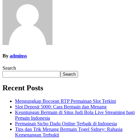
By
adminss
Search
Search
Recent Posts
Mengungkap Bocoran RTP Permainan Slot Terkini
Slot Deposit 5000: Cara Bermain dan Menang
Keuntungan Bermain di Situs Judi Bola Live Streaming bagi
Pemain Indonesia
Permainan Sicbo Dadu Online Terbaik di Indonesia
Tips dan Trik Menang Bermain Togel Sidney: Rahasia
Kemenangan Terbukti